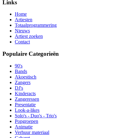
Links
Home
Artiesten
Totaalprogrammering
Nieuws
Artiest zoeken
Contact
Populaire Categorieën
90's
Bands
Akoestisch
Zangers
DJ's
Kinderacts
Zangeressen
Presentatie
Look-a-likes
Solo's - Duo's - Trio's
Popgroepen
Animatie
Verhuur materiaal
Cabaret