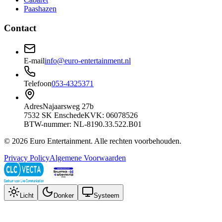
Paashazen
Contact
E-mail
info@euro-entertainment.nl
Telefoon
053-4325371
Adres
Najaarsweg 27b
7532 SK Enschede
KVK: 06078526
BTW-nummer: NL-8190.33.522.B01
©
2026
Euro Entertainment
. Alle rechten voorbehouden.
Privacy Policy
Algemene Voorwaarden
Licht
Donker
Systeem