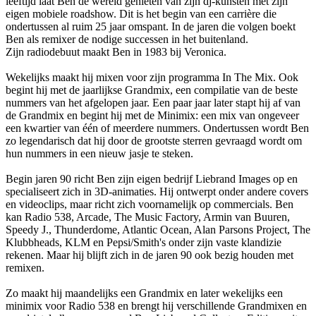
leeftijd laat Ben de wereld genieten van zijn dj-kunsten met zijn
eigen mobiele roadshow. Dit is het begin van een carrière die
ondertussen al ruim 25 jaar omspant. In de jaren die volgen boekt
Ben als remixer de nodige successen in het buitenland.
Zijn radiodebuut maakt Ben in 1983 bij Veronica.
Wekelijks maakt hij mixen voor zijn programma In The Mix. Ook
begint hij met de jaarlijkse Grandmix, een compilatie van de beste
nummers van het afgelopen jaar. Een paar jaar later stapt hij af van
de Grandmix en begint hij met de Minimix: een mix van ongeveer
een kwartier van één of meerdere nummers. Ondertussen wordt Ben
zo legendarisch dat hij door de grootste sterren gevraagd wordt om
hun nummers in een nieuw jasje te steken.
Begin jaren 90 richt Ben zijn eigen bedrijf Liebrand Images op en
specialiseert zich in 3D-animaties. Hij ontwerpt onder andere covers
en videoclips, maar richt zich voornamelijk op commercials. Ben
kan Radio 538, Arcade, The Music Factory, Armin van Buuren,
Speedy J., Thunderdome, Atlantic Ocean, Alan Parsons Project, The
Klubbheads, KLM en Pepsi/Smith's onder zijn vaste klandizie
rekenen. Maar hij blijft zich in de jaren 90 ook bezig houden met
remixen.
Zo maakt hij maandelijks een Grandmix en later wekelijks een
minimix voor Radio 538 en brengt hij verschillende Grandmixen en