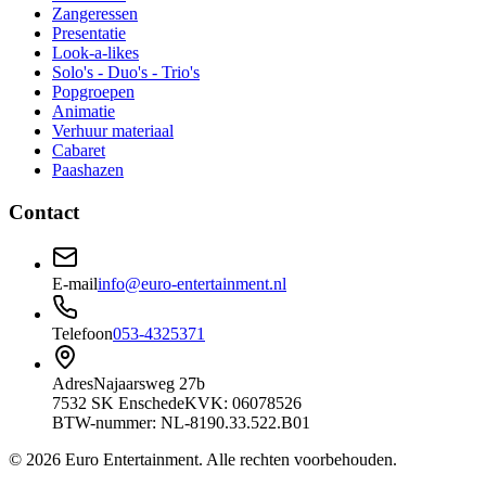
Zangeressen
Presentatie
Look-a-likes
Solo's - Duo's - Trio's
Popgroepen
Animatie
Verhuur materiaal
Cabaret
Paashazen
Contact
E-mail
info@euro-entertainment.nl
Telefoon
053-4325371
Adres
Najaarsweg 27b
7532 SK Enschede
KVK: 06078526
BTW-nummer: NL-8190.33.522.B01
©
2026
Euro Entertainment
. Alle rechten voorbehouden.