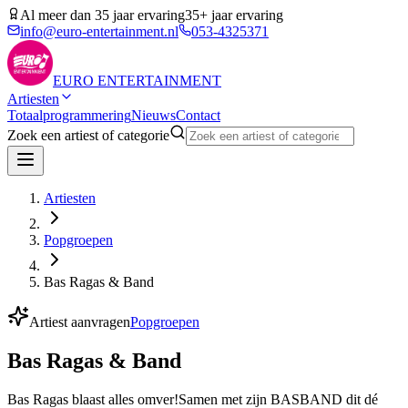
Al meer dan 35 jaar ervaring
35+ jaar ervaring
info@euro-entertainment.nl
053-4325371
EURO
ENTERTAINMENT
Artiesten
Totaalprogrammering
Nieuws
Contact
Zoek een artiest of categorie
Artiesten
Popgroepen
Bas Ragas & Band
Artiest aanvragen
Popgroepen
Bas Ragas & Band
Bas Ragas blaast alles omver!Samen met zijn BASBAND dit dé