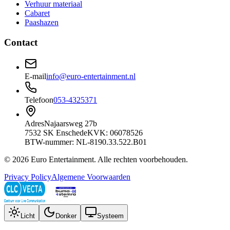
Verhuur materiaal
Cabaret
Paashazen
Contact
E-mail
info@euro-entertainment.nl
Telefoon
053-4325371
Adres
Najaarsweg 27b
7532 SK Enschede
KVK: 06078526
BTW-nummer: NL-8190.33.522.B01
©
2026
Euro Entertainment
. Alle rechten voorbehouden.
Privacy Policy
Algemene Voorwaarden
Licht
Donker
Systeem