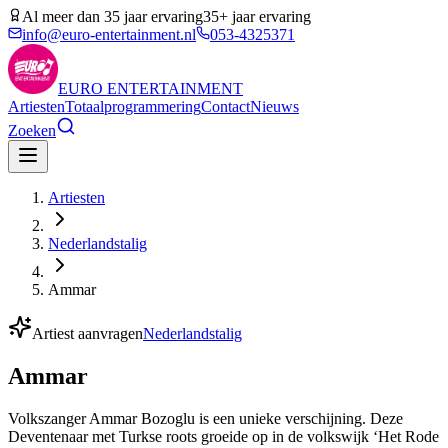
Al meer dan 35 jaar ervaring
35+ jaar ervaring
info@euro-entertainment.nl
053-4325371
EURO
ENTERTAINMENT
Artiesten
Totaalprogrammering
Contact
Nieuws
Zoeken
Artiesten
Nederlandstalig
Ammar
Artiest aanvragen
Nederlandstalig
Ammar
Volkszanger Ammar Bozoglu is een unieke verschijning. Deze
Deventenaar met Turkse roots groeide op in de volkswijk ‘Het Rode