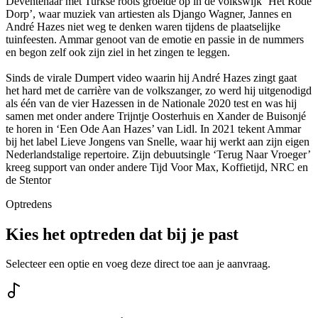
Deventenaar met Turkse roots groeide op in de volkswijk ‘Het Rode
Dorp’, waar muziek van artiesten als Django Wagner, Jannes en
André Hazes niet weg te denken waren tijdens de plaatselijke
tuinfeesten. Ammar genoot van de emotie en passie in de nummers
en begon zelf ook zijn ziel in het zingen te leggen.
Sinds de virale Dumpert video waarin hij André Hazes zingt gaat
het hard met de carrière van de volkszanger, zo werd hij uitgenodigd
als één van de vier Hazessen in de Nationale 2020 test en was hij
samen met onder andere Trijntje Oosterhuis en Xander de Buisonjé
te horen in ‘Een Ode Aan Hazes’ van Lidl. In 2021 tekent Ammar
bij het label Lieve Jongens van Snelle, waar hij werkt aan zijn eigen
Nederlandstalige repertoire. Zijn debuutsingle ‘Terug Naar Vroeger’
kreeg support van onder andere Tijd Voor Max, Koffietijd, NRC en
de Stentor
Optredens
Kies het optreden dat bij je past
Selecteer een optie en voeg deze direct toe aan je aanvraag.