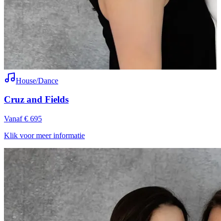
House/Dance
Cruz and Fields
Vanaf € 695
V
Klik voor meer informatie
K