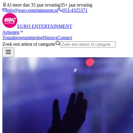
Al meer dan 35 jaar ervaring
35+ jaar ervaring
info@euro-entertainment.nl
053-4325371
EURO
ENTERTAINMENT
Artiesten
Totaalprogrammering
Nieuws
Contact
Zoek een artiest of categorie