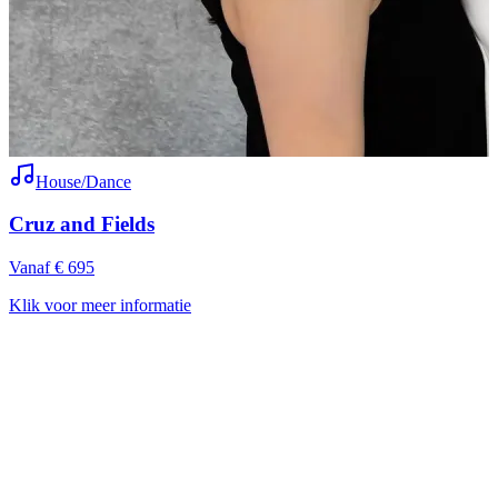
House/Dance
Cruz and Fields
Vanaf € 695
V
Klik voor meer informatie
K