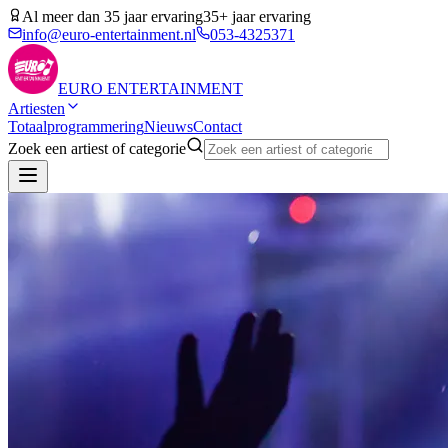
Al meer dan 35 jaar ervaring
35+ jaar ervaring
info@euro-entertainment.nl
053-4325371
EURO
ENTERTAINMENT
Artiesten
Totaalprogrammering
Nieuws
Contact
Zoek een artiest of categorie