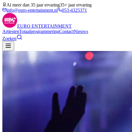
Al meer dan 35 jaar ervaring
35+ jaar ervaring
info@euro-entertainment.nl
053-4325371
EURO
ENTERTAINMENT
Artiesten
Totaalprogrammering
Contact
Nieuws
Zoeken