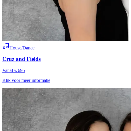
House/Dance
Cruz and Fields
Vanaf € 695
V
Klik voor meer informatie
K