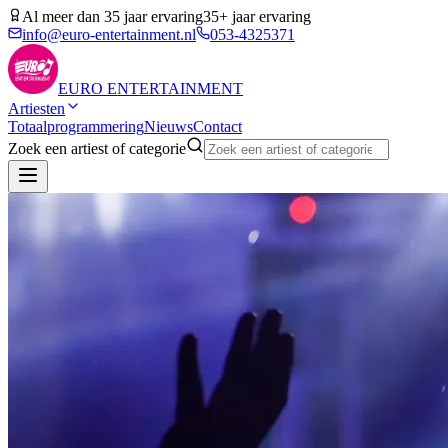
Al meer dan 35 jaar ervaring
35+ jaar ervaring
info@euro-entertainment.nl
053-4325371
EURO
ENTERTAINMENT
Artiesten
Totaalprogrammering
Nieuws
Contact
Zoek een artiest of categorie