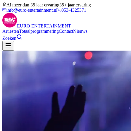
Al meer dan 35 jaar ervaring
35+ jaar ervaring
info@euro-entertainment.nl
053-4325371
EURO
ENTERTAINMENT
Artiesten
Totaalprogrammering
Contact
Nieuws
Zoeken