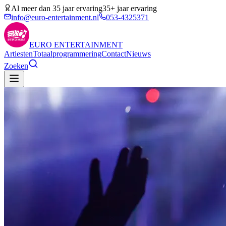
Al meer dan 35 jaar ervaring
35+ jaar ervaring
info@euro-entertainment.nl
053-4325371
EURO
ENTERTAINMENT
Artiesten
Totaalprogrammering
Contact
Nieuws
Zoeken