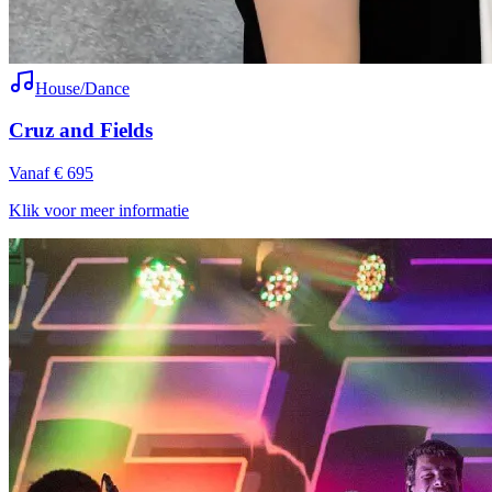
House/Dance
Cruz and Fields
Vanaf € 695
Klik voor meer informatie