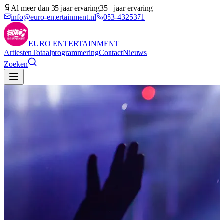
Al meer dan 35 jaar ervaring
35+ jaar ervaring
info@euro-entertainment.nl
053-4325371
EURO
ENTERTAINMENT
Artiesten
Totaalprogrammering
Contact
Nieuws
Zoeken