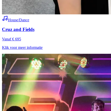
House/Dance
Cruz and Fields
Vanaf € 695
Klik voor meer informatie