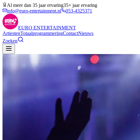
Al meer dan 35 jaar ervaring
35+ jaar ervaring
info@euro-entertainment.nl
053-4325371
EURO
ENTERTAINMENT
Artiesten
Totaalprogrammering
Contact
Nieuws
Zoeken