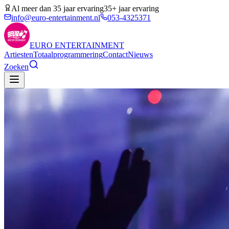
Al meer dan 35 jaar ervaring
35+ jaar ervaring
info@euro-entertainment.nl
053-4325371
EURO
ENTERTAINMENT
Artiesten
Totaalprogrammering
Contact
Nieuws
Zoeken