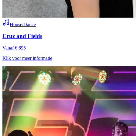
House/Dance
Cruz and Fields
Vanaf € 695
Klik voor meer informatie