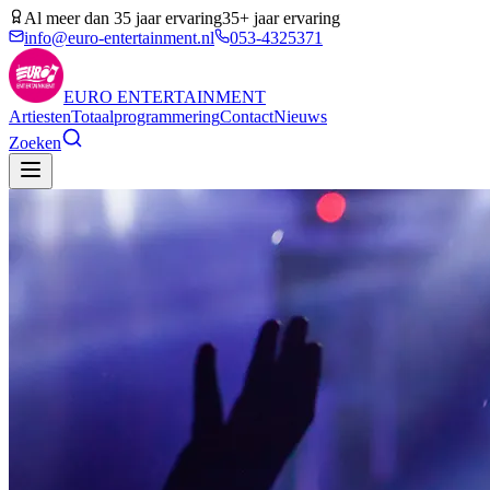
Al meer dan 35 jaar ervaring
35+ jaar ervaring
info@euro-entertainment.nl
053-4325371
EURO
ENTERTAINMENT
Artiesten
Totaalprogrammering
Contact
Nieuws
Zoeken