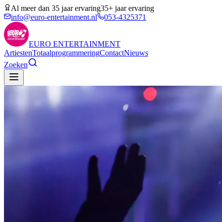
Al meer dan 35 jaar ervaring
35+ jaar ervaring
info@euro-entertainment.nl
053-4325371
EURO
ENTERTAINMENT
Artiesten
Totaalprogrammering
Contact
Nieuws
Zoeken