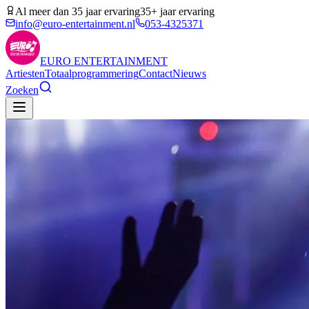
Al meer dan 35 jaar ervaring
35+ jaar ervaring
info@euro-entertainment.nl
053-4325371
EURO
ENTERTAINMENT
Artiesten
Totaalprogrammering
Contact
Nieuws
Zoeken