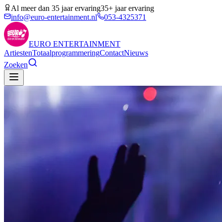
Al meer dan 35 jaar ervaring
35+ jaar ervaring
info@euro-entertainment.nl
053-4325371
EURO
ENTERTAINMENT
Artiesten
Totaalprogrammering
Contact
Nieuws
Zoeken