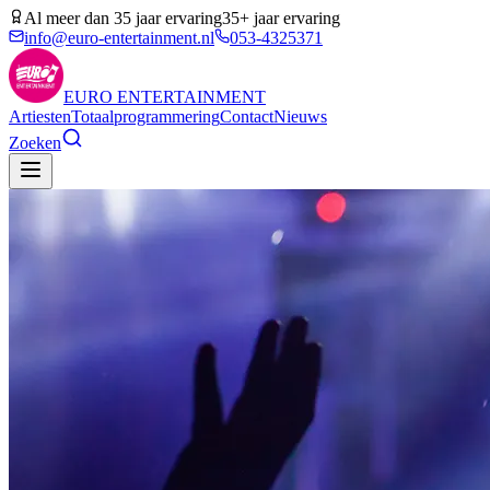
Al meer dan 35 jaar ervaring
35+ jaar ervaring
info@euro-entertainment.nl
053-4325371
EURO
ENTERTAINMENT
Artiesten
Totaalprogrammering
Contact
Nieuws
Zoeken